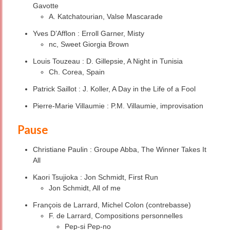
Gavotte
A. Katchatourian, Valse Mascarade
Yves D’Afflon : Erroll Garner, Misty
nc, Sweet Giorgia Brown
Louis Touzeau : D. Gillepsie, A Night in Tunisia
Ch. Corea, Spain
Patrick Saillot : J. Koller, A Day in the Life of a Fool
Pierre-Marie Villaumie : P.M. Villaumie, improvisation
Pause
Christiane Paulin : Groupe Abba, The Winner Takes It
All
Kaori Tsujioka : Jon Schmidt, First Run
Jon Schmidt, All of me
François de Larrard, Michel Colon (contrebasse)
F. de Larrard, Compositions personnelles
Pep-si Pep-no